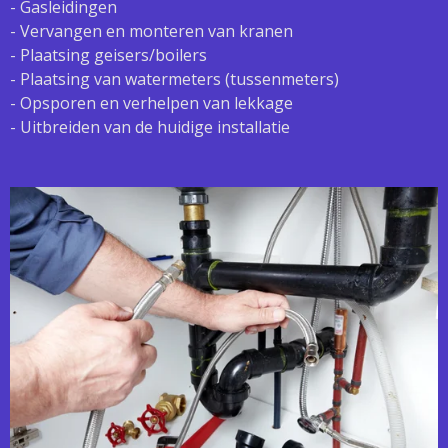
- Gasleidingen
- Vervangen en monteren van kranen
- Plaatsing geisers/boilers
- Plaatsing van watermeters (tussenmeters)
- Opsporen en verhelpen van lekkage
- Uitbreiden van de huidige installatie